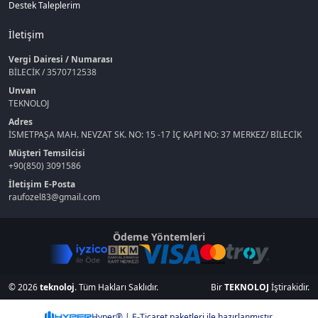
Destek Taleplerim
İletişim
Vergi Dairesi / Numarası
BİLECİK / 3570712538
Unvan
TEKNOLOJ
Adres
İSMETPAŞA MAH. NEVZAT SK. NO: 15 -17 İÇ KAPI NO: 37 MERKEZ/ BİLECİK
Müşteri Temsilcisi
+90(850) 3091586
İletişim E-Posta
raufozel83@gmail.com
Ödeme Yöntemleri
© 2026
teknoloj
. Tüm Hakları Saklıdır.
Bir
TEKNOLOJ
İştirakidir.
Hyper® | E-Ticaret paketleri ile hazırlanmıştır.