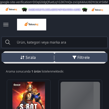
google-site-verification=DOqG0dgQfuxtLq1G3K7mQx-zvUpX4AxU6DYcbLVrSKM
Sırala
Filtrele
Arama sonucunda
1 ürün
listelenmektedir.