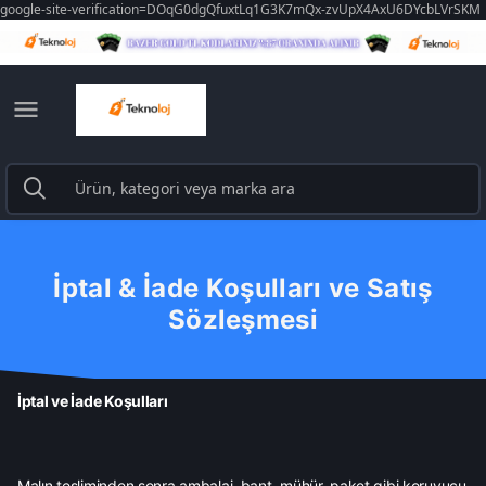
google-site-verification=DOqG0dgQfuxtLq1G3K7mQx-zvUpX4AxU6DYcbLVrSKM
İptal & İade Koşulları ve Satış
Sözleşmesi
İptal ve İade Koşulları
Malın tesliminden sonra ambalaj, bant, mühür, paket gibi koruyucu