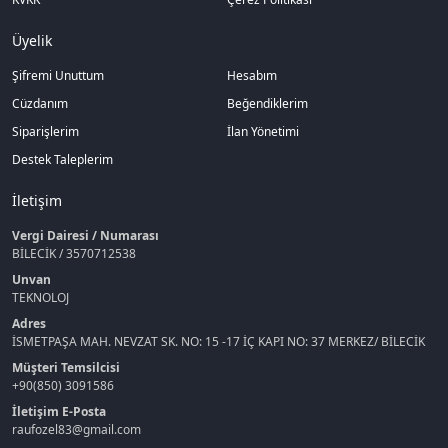
Üyelik
Şifremi Unuttum
Hesabım
Cüzdanım
Beğendiklerim
Siparişlerim
İlan Yönetimi
Destek Taleplerim
İletişim
Vergi Dairesi / Numarası
BİLECİK / 3570712538
Unvan
TEKNOLOJ
Adres
İSMETPAŞA MAH. NEVZAT SK. NO: 15 -17 İÇ KAPI NO: 37 MERKEZ/ BİLECİK
Müşteri Temsilcisi
+90(850) 3091586
İletişim E-Posta
raufozel83@gmail.com