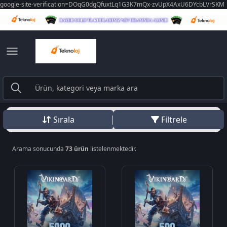
google-site-verification=DOqG0dgQfuxtLq1G3K7mQx-zvUpX4AxU6DYcbLVrSKM
Sırala
Filtrele
Arama sonucunda
73 ürün
listelenmektedir.