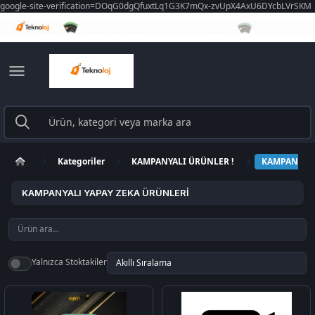
google-site-verification=DOqG0dgQfuxtLq1G3K7mQx-zvUpX4AxU6DYcbLVrSKM
Kategoriler
KAMPANYALI ÜRÜNLER !
KAMPANYALI
KAMPANYALI YAPAY ZEKA ÜRÜNLERİ
Yalnızca Stoktakiler