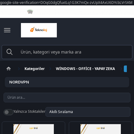
google-site-verification=DOqG0dgQfuxtLq1G3K7mQx-zvUpX4AxU6DYcbLVrSKM
Kategoriler
WİNDOWS - OFFİCE - YAPAY ZEKA
NO
NORDVPN
Yalnızca Stoktakiler