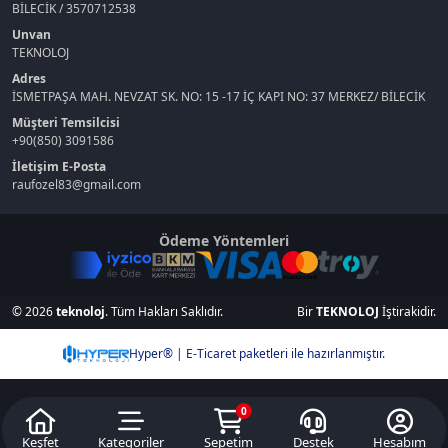
BİLECİK / 3570712538
Unvan
TEKNOLOJ
Adres
İSMETPAŞA MAH. NEVZAT SK. NO: 15 -17 İÇ KAPI NO: 37 MERKEZ/ BİLECİK
Müşteri Temsilcisi
+90(850) 3091586
İletişim E-Posta
raufozel83@gmail.com
Ödeme Yöntemleri
© 2026
teknoloj
. Tüm Hakları Saklıdır.
Bir
TEKNOLOJ
İştirakidir.
Hyper® | E-Ticaret paketleri ile hazırlanmıştır.
0
Keşfet
Kategoriler
Sepetim
Destek
Hesabım