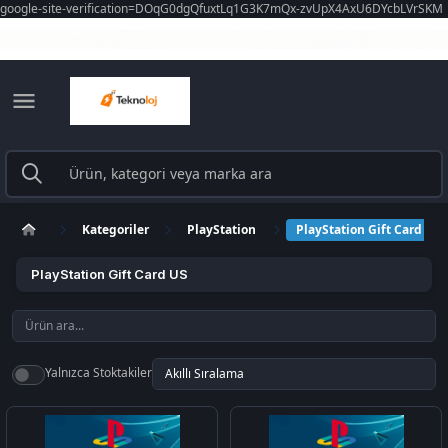
google-site-verification=DOqG0dgQfuxtLq1G3K7mQx-zvUpX4AxU6DYcbLVrSKM
Kategoriler
PlayStation
PlayStation Gift Card US
PlayStation Gift Card US
Yalnızca Stoktakiler