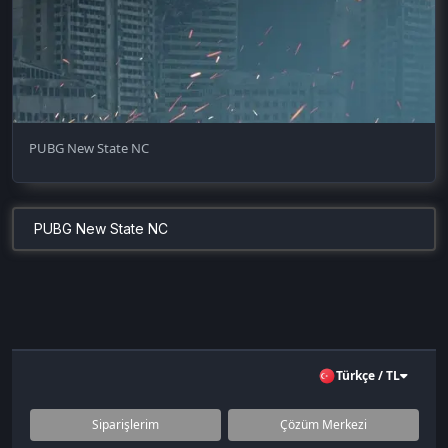
PUBG New State NC
PUBG New State NC
Türkçe / TL
Siparişlerim
Çözüm Merkezi