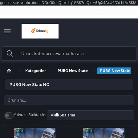
google-site-verification=DOqG0dgQfuxtLq1G3K7mQx-zvUpX4AxU6DYcbLVrSKM
Kategoriler
PUBG New State
PUBG New State NC
PUBG New State NC
Yalnızca Stoktakiler