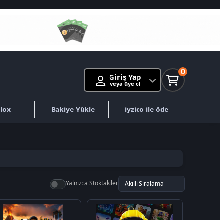
0
Giriş Yap
veya üye ol
lox
Bakiye Yükle
iyzico ile öde
Yalnızca Stoktakiler