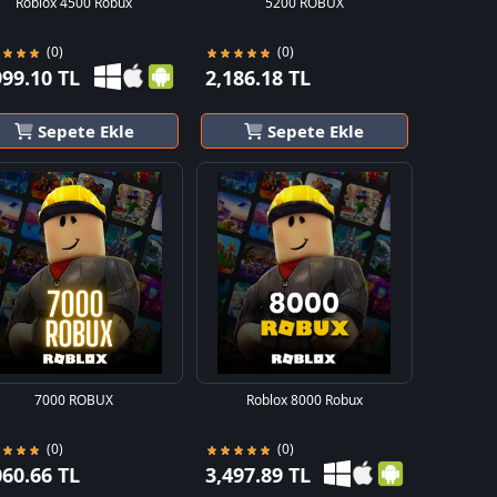
Roblox 4500 Robux
5200 ROBUX
(0)
(0)
999.10 TL
2,186.18 TL
Sepete Ekle
Sepete Ekle
7000 ROBUX
Roblox 8000 Robux
(0)
(0)
060.66 TL
3,497.89 TL