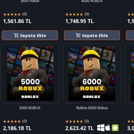
3600 robux
4000 ROBUX
(0)
(0)
1,561.86 TL
1,748.95 TL
1,
Sepete Ekle
Sepete Ekle
5000 ROBUX
Roblox 6000 Robux
(0)
(0)
2,186.18 TL
2,623.42 TL
3,