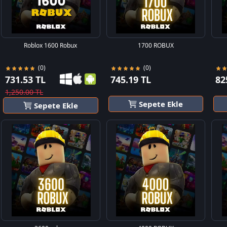
Roblox 1600 Robux
1700 ROBUX
(0)
(0)
731.53 TL
745.19 TL
82
1,250.00 TL
Sepete Ekle
Sepete Ekle