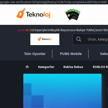
google-site-verification=DOqG0dgQfuxtLq1G3K7mQx-zvUpX4AxU6DYcbLVrSKM
iyzico ile Öde
Siparişlerim
Bayilik Başvurusu
+Bakiye Yükle
Çözüm Mer
Tüm Oyunlar
PUBG Mobile
Valo
Kategoriler
Roblox Robux
ROBLOX R