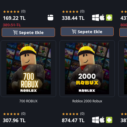
(0)
(0)
169.22 TL
338.44 TL
43
389.51 TL
800
Sepete Ekle
Sepete Ekle
700 ROBUX
Roblox 2000 Robux
(0)
(0)
307.96 TL
874.47 TL
38