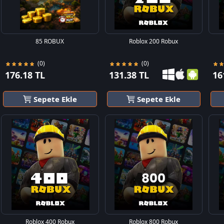
85 ROBUX
Roblox 200 Robux
(0)
(0)
176.18 TL
131.38 TL
16
Sepete Ekle
Sepete Ekle
Roblox 400 Robux
Roblox 800 Robux