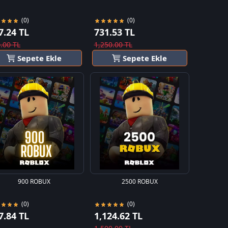
(0)
(0)
7.24 TL
731.53 TL
.00 TL
1,250.00 TL
Sepete Ekle
Sepete Ekle
900 ROBUX
2500 ROBUX
(0)
(0)
7.84 TL
1,124.62 TL