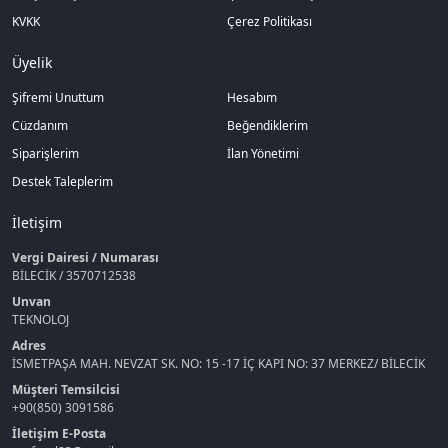
KVKK
Çerez Politikası
Üyelik
Şifremi Unuttum
Hesabım
Cüzdanım
Beğendiklerim
Siparişlerim
İlan Yönetimi
Destek Taleplerim
İletişim
Vergi Dairesi / Numarası
BİLECİK / 3570712538
Unvan
TEKNOLOJ
Adres
İSMETPAŞA MAH. NEVZAT SK. NO: 15 -17 İÇ KAPI NO: 37 MERKEZ/ BİLECİK
Müşteri Temsilcisi
+90(850) 3091586
İletişim E-Posta