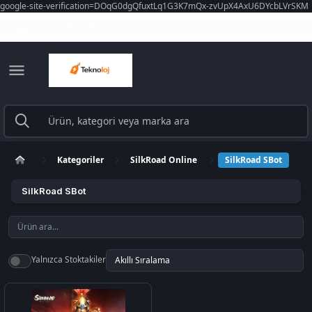
google-site-verification=DOqG0dgQfuxtLq1G3K7mQx-zvUpX4AxU6DYcbLVrSKM
Kategoriler
SilkRoad Online
SilkRoad SBot
SilkRoad SBot
Yalnızca Stoktakiler