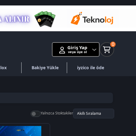
0
Giriş Yap
veya üye ol
lox
Bakiye Yükle
iyzico ile öde
Yalnızca Stoktakiler