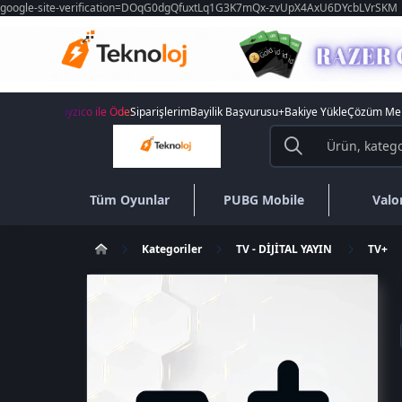
google-site-verification=DOqG0dgQfuxtLq1G3K7mQx-zvUpX4AxU6DYcbLVrSKM
iyzico ile Öde
Siparişlerim
Bayilik Başvurusu
+Bakiye Yükle
Çözüm Mer
Tüm Oyunlar
PUBG Mobile
Valo
Kategoriler
TV - DİJİTAL YAYIN
TV+