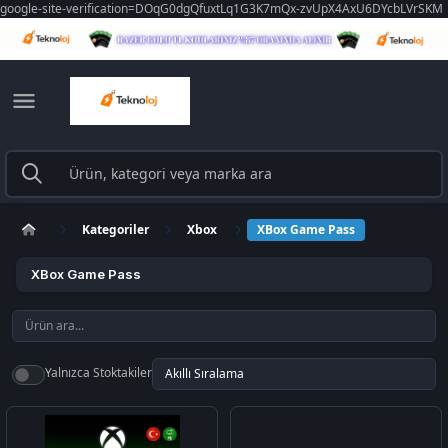
google-site-verification=DOqG0dgQfuxtLq1G3K7mQx-zvUpX4AxU6DYcbLVrSKM
Kategoriler
Xbox
XBox Game Pass
XBox Game Pass
Yalnızca Stoktakiler